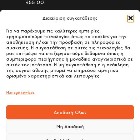
455 00
+30 26510 39542
Διαχείριση συγκατάθεσης
ΚΑΤΑΣΤΗΜΑ ΠΩΛΗΣΗΣ:
4ο χλμ. Παλαιάς Ε.Ο. Ιωαννίνων –
Για να παρέχουμε τις καλύτερες εμπειρίες,
χρησιμοποιούμε τεχνολογίες όπως τα cookies για την
Ηγουμενίτσας Ιωάννινα Τ.Κ. 455 00
αποθήκευση ή/και την πρόσβαση σε πληροφορίες
συσκευής. Η συγκατάθεση σε αυτές τις τεχνολογίες θα
+30 26510 30558
μας επιτρέψει να επεξεργαστούμε δεδομένα όπως η
+30 26510 32765
συμπεριφορά περιήγησης ή μοναδικά αναγνωριστικά σε
αυτόν τον ιστότοπο. Η μη συγκατάθεση ή η ανάκληση
E-mail:
info@gavrilas-stoves.gr
της συγκατάθεσης μπορεί να επηρεάσει αρνητικά
ορισμένα χαρακτηριστικά και λειτουργίες.
Ωράριο:
Δευτέρα - Τετάρτη -
Σάββατο:8:30-14:00
Τρίτη - Πέμπτη - Παρασκευή: 8:30-14:00
Manage services
& 17:30-20:30
Αποδοχή Όλων
Μη Αποδοχή