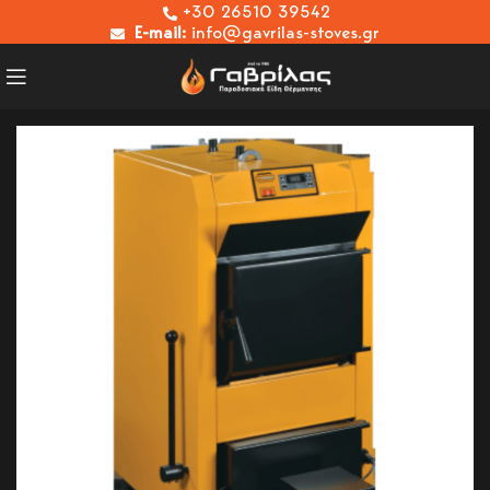
+30 26510 39542
E-mail:
info@gavrilas-stoves.gr