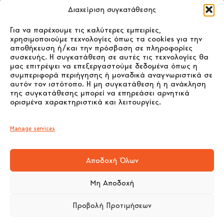
Διαχείριση συγκατάθεσης
ΚΑΤΑΣΤΗΜΑ ΠΩΛΗΣΗΣ:
Για να παρέχουμε τις καλύτερες εμπειρίες,
4ο χλμ. Παλαιάς Ε.Ο. Ιωαννίνων –
χρησιμοποιούμε τεχνολογίες όπως τα cookies για την
Ηγουμενίτσας Ιωάννινα Τ.Κ. 455 00
αποθήκευση ή/και την πρόσβαση σε πληροφορίες
συσκευής. Η συγκατάθεση σε αυτές τις τεχνολογίες θα
+30 26510 30558
μας επιτρέψει να επεξεργαστούμε δεδομένα όπως η
+30 26510 32765
συμπεριφορά περιήγησης ή μοναδικά αναγνωριστικά σε
αυτόν τον ιστότοπο. Η μη συγκατάθεση ή η ανάκληση
E-mail:
info@gavrilas-stoves.gr
της συγκατάθεσης μπορεί να επηρεάσει αρνητικά
ορισμένα χαρακτηριστικά και λειτουργίες.
Ωράριο:
Δευτέρα - Τετάρτη -
Σάββατο:8:30-14:00
Τρίτη - Πέμπτη - Παρασκευή: 8:30-14:00
Manage services
& 17:30-20:30
Αποδοχή Όλων
Μη Αποδοχή
Προβολή Προτιμήσεων
© 2023 ΓΑΒΡΙΛΑΣ ΧΡΗΣΤΟΣ & ΣΙΑ Ο.Ε. All rights
reserved. Powered by |