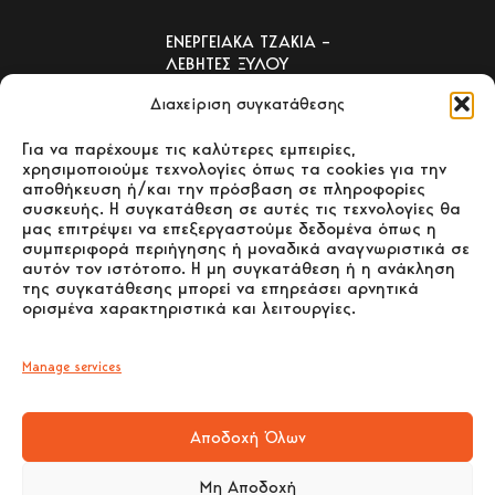
ΕΝΕΡΓΕΙΑΚΑ ΤΖΑΚΙΑ –
ΛΕΒΗΤΕΣ ΞΥΛΟΥ
Διαχείριση συγκατάθεσης
ΕΠΙΚΟΙΝΩΝΙΑ
Για να παρέχουμε τις καλύτερες εμπειρίες,
χρησιμοποιούμε τεχνολογίες όπως τα cookies για την
αποθήκευση ή/και την πρόσβαση σε πληροφορίες
συσκευής. Η συγκατάθεση σε αυτές τις τεχνολογίες θα
μας επιτρέψει να επεξεργαστούμε δεδομένα όπως η
συμπεριφορά περιήγησης ή μοναδικά αναγνωριστικά σε
Στοιχεία Επικοινωνίας
αυτόν τον ιστότοπο. Η μη συγκατάθεση ή η ανάκληση
της συγκατάθεσης μπορεί να επηρεάσει αρνητικά
ΒΙΟΤΕΧΝΙΑ:
ορισμένα χαρακτηριστικά και λειτουργίες.
ΒΙ.ΠΕ. Ιωαννίνων (Ο.Τ. 10) Ιωάννινα Τ.Κ.
455 00
Manage services
+30 26510 39542
ΚΑΤΑΣΤΗΜΑ ΠΩΛΗΣΗΣ:
Αποδοχή Όλων
4ο χλμ. Παλαιάς Ε.Ο. Ιωαννίνων –
Μη Αποδοχή
Ηγουμενίτσας Ιωάννινα Τ.Κ. 455 00