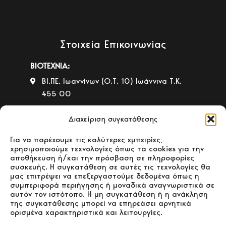
Στοιχεία Επικοινωνίας
ΒΙΟΤΕΧΝΙΑ:
ΒΙ.ΠΕ. Ιωαννίνων (Ο.Τ. 10) Ιωάννινα Τ.Κ.
455 00
+30 26510 39542
Διαχείριση συγκατάθεσης
ΚΑΤΑΣΤΗΜΑ ΠΩΛΗΣΗΣ:
4ο χλμ. Παλαιάς Ε.Ο. Ιωαννίνων –
Για να παρέχουμε τις καλύτερες εμπειρίες,
χρησιμοποιούμε τεχνολογίες όπως τα cookies για την
Ηγουμενίτσας Ιωάννινα Τ.Κ. 455 00
αποθήκευση ή/και την πρόσβαση σε πληροφορίες
συσκευής. Η συγκατάθεση σε αυτές τις τεχνολογίες θα
+30 26510 30558
μας επιτρέψει να επεξεργαστούμε δεδομένα όπως η
+30 26510 32765
συμπεριφορά περιήγησης ή μοναδικά αναγνωριστικά σε
αυτόν τον ιστότοπο. Η μη συγκατάθεση ή η ανάκληση
E-mail:
info@gavrilas-stoves.gr
της συγκατάθεσης μπορεί να επηρεάσει αρνητικά
ορισμένα χαρακτηριστικά και λειτουργίες.
Ωράριο:
Δευτέρα - Τετάρτη -
Σάββατο:8:30-14:00