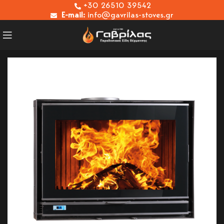
+30 26510 39542
E-mail:
info@gavrilas-stoves.gr