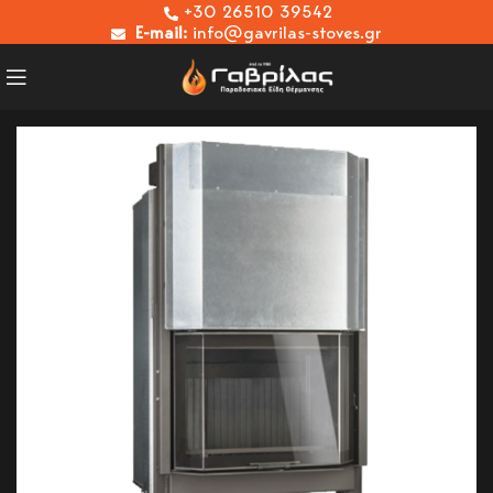
+30 26510 39542
E-mail:
info@gavrilas-stoves.gr