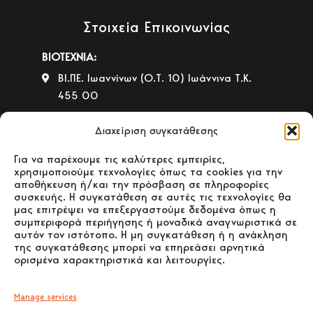
Στοιχεία Επικοινωνίας
ΒΙΟΤΕΧΝΙΑ:
ΒΙ.ΠΕ. Ιωαννίνων (Ο.Τ. 10) Ιωάννινα Τ.Κ.
455 00
+30 26510 39542
Διαχείριση συγκατάθεσης
ΚΑΤΑΣΤΗΜΑ ΠΩΛΗΣΗΣ:
4ο χλμ. Παλαιάς Ε.Ο. Ιωαννίνων –
Για να παρέχουμε τις καλύτερες εμπειρίες,
χρησιμοποιούμε τεχνολογίες όπως τα cookies για την
Ηγουμενίτσας Ιωάννινα Τ.Κ. 455 00
αποθήκευση ή/και την πρόσβαση σε πληροφορίες
συσκευής. Η συγκατάθεση σε αυτές τις τεχνολογίες θα
+30 26510 30558
μας επιτρέψει να επεξεργαστούμε δεδομένα όπως η
+30 26510 32765
συμπεριφορά περιήγησης ή μοναδικά αναγνωριστικά σε
αυτόν τον ιστότοπο. Η μη συγκατάθεση ή η ανάκληση
E-mail:
info@gavrilas-stoves.gr
της συγκατάθεσης μπορεί να επηρεάσει αρνητικά
ορισμένα χαρακτηριστικά και λειτουργίες.
Ωράριο:
Δευτέρα - Τετάρτη -
Σάββατο:8:30-14:00
Τρίτη - Πέμπτη - Παρασκευή: 8:30-14:00
Manage services
& 17:30-20:30