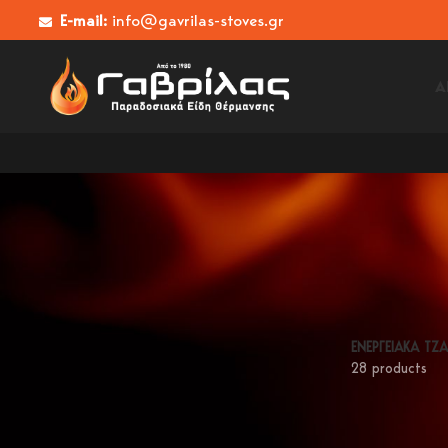
E-mail:
info@gavrilas-stoves.gr
Α
ΕΝΕΡΓΕΙΑΚΑ ΤΖ
28 products