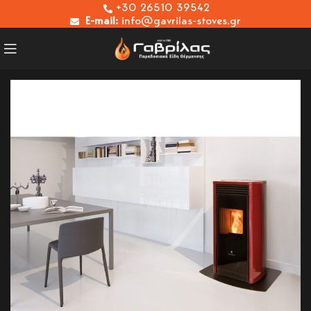
+30 26510 39542
E-mail:
info@gavrilas-stoves.gr