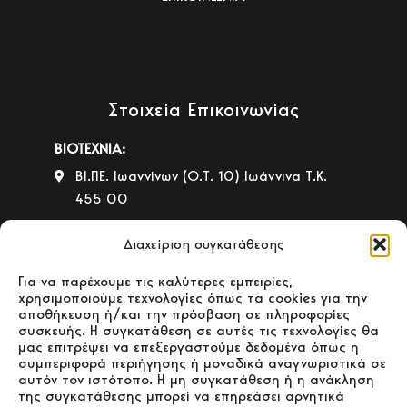
Στοιχεία Επικοινωνίας
ΒΙΟΤΕΧΝΙΑ:
ΒΙ.ΠΕ. Ιωαννίνων (Ο.Τ. 10) Ιωάννινα Τ.Κ.
455 00
+30 26510 39542
Διαχείριση συγκατάθεσης
ΚΑΤΑΣΤΗΜΑ ΠΩΛΗΣΗΣ:
4ο χλμ. Παλαιάς Ε.Ο. Ιωαννίνων –
Για να παρέχουμε τις καλύτερες εμπειρίες,
χρησιμοποιούμε τεχνολογίες όπως τα cookies για την
Ηγουμενίτσας Ιωάννινα Τ.Κ. 455 00
αποθήκευση ή/και την πρόσβαση σε πληροφορίες
συσκευής. Η συγκατάθεση σε αυτές τις τεχνολογίες θα
+30 26510 30558
μας επιτρέψει να επεξεργαστούμε δεδομένα όπως η
+30 26510 32765
συμπεριφορά περιήγησης ή μοναδικά αναγνωριστικά σε
αυτόν τον ιστότοπο. Η μη συγκατάθεση ή η ανάκληση
E-mail:
info@gavrilas-stoves.gr
της συγκατάθεσης μπορεί να επηρεάσει αρνητικά