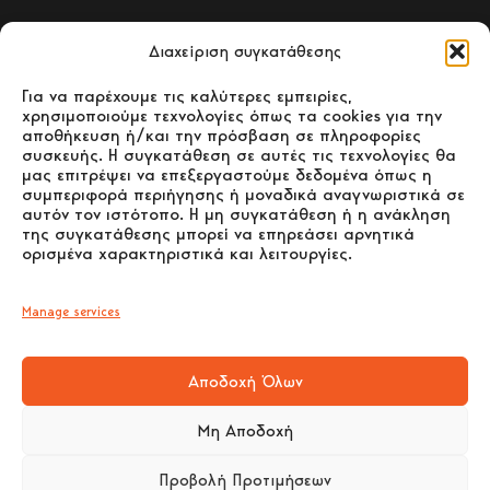
Sitemap
Διαχείριση συγκατάθεσης
ΑΡΧΙΚΗ
Για να παρέχουμε τις καλύτερες εμπειρίες,
χρησιμοποιούμε τεχνολογίες όπως τα cookies για την
αποθήκευση ή/και την πρόσβαση σε πληροφορίες
ΣΟΜΠΕΣ ΞΥΛΟΥ
συσκευής. Η συγκατάθεση σε αυτές τις τεχνολογίες θα
μας επιτρέψει να επεξεργαστούμε δεδομένα όπως η
συμπεριφορά περιήγησης ή μοναδικά αναγνωριστικά σε
ΣΟΜΠΕΣ PELLET
αυτόν τον ιστότοπο. Η μη συγκατάθεση ή η ανάκληση
της συγκατάθεσης μπορεί να επηρεάσει αρνητικά
ορισμένα χαρακτηριστικά και λειτουργίες.
ΕΝΕΡΓΕΙΑΚΑ ΤΖΑΚΙΑ –
ΛΕΒΗΤΕΣ ΞΥΛΟΥ
Manage services
ΕΠΙΚΟΙΝΩΝΙΑ
Αποδοχή Όλων
Μη Αποδοχή
Στοιχεία Επικοινωνίας
Προβολή Προτιμήσεων