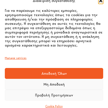
Διαχείριση συγκατάθεσης
Sitemap
Για να παρέχουμε τις καλύτερες εμπειρίες,
χρησιμοποιούμε τεχνολογίες όπως τα cookies για την
ΑΡΧΙΚΗ
αποθήκευση ή/και την πρόσβαση σε πληροφορίες
συσκευής. Η συγκατάθεση σε αυτές τις τεχνολογίες θα
ΣΟΜΠΕΣ ΞΥΛΟΥ
μας επιτρέψει να επεξεργαστούμε δεδομένα όπως η
συμπεριφορά περιήγησης ή μοναδικά αναγνωριστικά σε
αυτόν τον ιστότοπο. Η μη συγκατάθεση ή η ανάκληση
ΣΟΜΠΕΣ PELLET
της συγκατάθεσης μπορεί να επηρεάσει αρνητικά
ορισμένα χαρακτηριστικά και λειτουργίες.
ΕΝΕΡΓΕΙΑΚΑ ΤΖΑΚΙΑ –
ΛΕΒΗΤΕΣ ΞΥΛΟΥ
Manage services
ΕΠΙΚΟΙΝΩΝΙΑ
Αποδοχή Όλων
Μη Αποδοχή
Προβολή Προτιμήσεων
Στοιχεία Επικοινωνίας
Cookie Policy