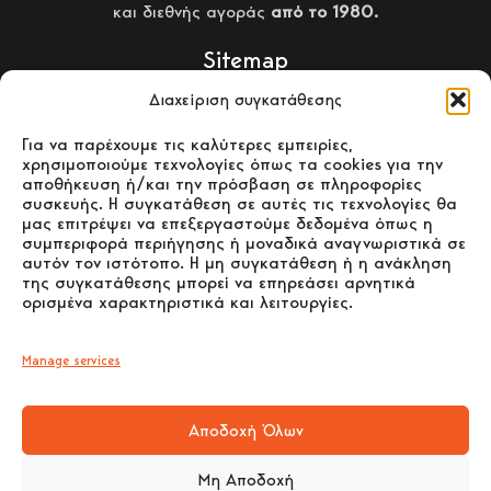
και διεθνής αγοράς
από το 1980.
Sitemap
Διαχείριση συγκατάθεσης
ΑΡΧΙΚΗ
Για να παρέχουμε τις καλύτερες εμπειρίες,
χρησιμοποιούμε τεχνολογίες όπως τα cookies για την
ΣΟΜΠΕΣ ΞΥΛΟΥ
αποθήκευση ή/και την πρόσβαση σε πληροφορίες
συσκευής. Η συγκατάθεση σε αυτές τις τεχνολογίες θα
μας επιτρέψει να επεξεργαστούμε δεδομένα όπως η
ΣΟΜΠΕΣ PELLET
συμπεριφορά περιήγησης ή μοναδικά αναγνωριστικά σε
αυτόν τον ιστότοπο. Η μη συγκατάθεση ή η ανάκληση
της συγκατάθεσης μπορεί να επηρεάσει αρνητικά
ΕΝΕΡΓΕΙΑΚΑ ΤΖΑΚΙΑ –
ορισμένα χαρακτηριστικά και λειτουργίες.
ΛΕΒΗΤΕΣ ΞΥΛΟΥ
Manage services
ΕΠΙΚΟΙΝΩΝΙΑ
Αποδοχή Όλων
Μη Αποδοχή