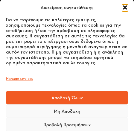
Sitemap
Διαχείριση συγκατάθεσης
Για να παρέχουμε τις καλύτερες εμπειρίες,
ΑΡΧΙΚΗ
χρησιμοποιούμε τεχνολογίες όπως τα cookies για την
αποθήκευση ή/και την πρόσβαση σε πληροφορίες
συσκευής. Η συγκατάθεση σε αυτές τις τεχνολογίες θα
ΣΟΜΠΕΣ ΞΥΛΟΥ
μας επιτρέψει να επεξεργαστούμε δεδομένα όπως η
συμπεριφορά περιήγησης ή μοναδικά αναγνωριστικά σε
αυτόν τον ιστότοπο. Η μη συγκατάθεση ή η ανάκληση
ΣΟΜΠΕΣ PELLET
της συγκατάθεσης μπορεί να επηρεάσει αρνητικά
ορισμένα χαρακτηριστικά και λειτουργίες.
ΕΝΕΡΓΕΙΑΚΑ ΤΖΑΚΙΑ –
ΛΕΒΗΤΕΣ ΞΥΛΟΥ
Manage services
ΕΠΙΚΟΙΝΩΝΙΑ
Αποδοχή Όλων
Μη Αποδοχή
Προβολή Προτιμήσεων
Στοιχεία Επικοινωνίας